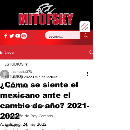
Entrada
ESTUDIOS
consulta373
ESTUDIOS
17 may 2022
1 min de lectura
¿Cómo se siente el
México opina
mexicano ante el
Elecciones
cambio de año? 2021-
Evaluación de gobierno
2022
En opinión de Roy Campos
Actualizado:
24 may 2022
Brand Desire