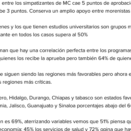
os, entre los simpatizantes de MC cae 5 puntos de aprobac
sube 3 puntos. Conserva un amplio apoyo entre morenista
nes y los que tienen estudios universitarios son grupos 
tante en todos los casos supera al 50%
an que hay una correlación perfecta entre los programas 
uienes los recibe la aprueba pero también 64% de quiene
te siguen siendo las regiones más favorables pero ahora e
 regiones más críticas.
ero, Hidalgo, Durango, Chiapas y tabasco son estados fav
rnia, Jalisco, Guanajuato y Sinaloa porcentajes abajo del 
ón es 69%, aterrizando variables vemos que 51% piensa 
 economía; 45% los servicios de salud y 72% opina que h