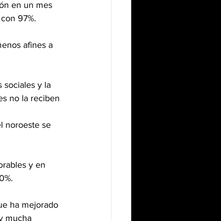
ión en un mes 
s con 97%.
menos afines a 
sociales y la 
s no la reciben
l noroeste se 
orables y en 
60%.
que ha mejorado 
ay mucha 