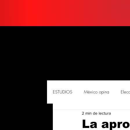
ESTUDIOS
México opina
Elec
2 min de lectura
PORTADA
Soluciones
So
La apro