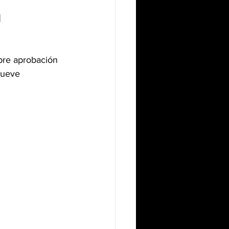
n
bre aprobación 
nueve 