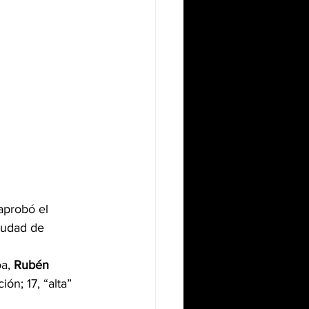
aprobó el 
iudad de 
a, 
Rubén 
ón; 17, “alta” 