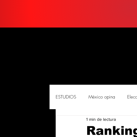
ESTUDIOS
México opina
Elec
1 min de lectura
PORTADA
Soluciones
So
Rankin